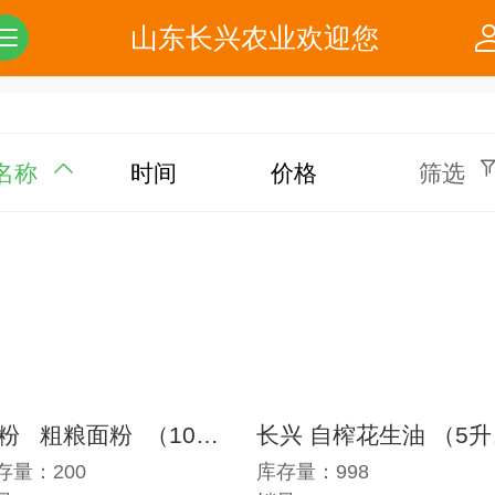
山东长兴农业欢迎您
名称
时间
价格
筛选
精粉 粗粮面粉 （10斤装）
长兴
存量：200
库存量：998